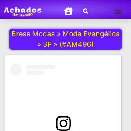
Termos de Uso
Política de Privacida
Bress Modas » Moda Evangélica
» SP » (#AM496)