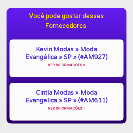
Você pode gostar desses
Fornecedores
Kevin Modas » Moda
Evangélica » SP » (#AM927)
VER INFORMAÇÕES »
Cintia Modas » Moda
Evangelica » SP » (#AM611)
VER INFORMAÇÕES »