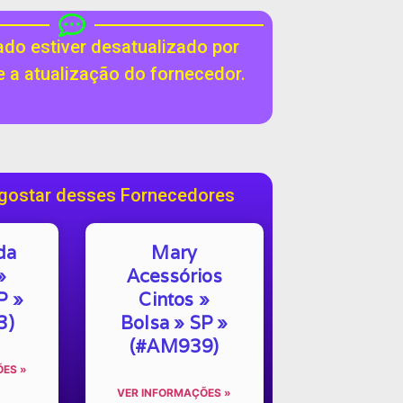
do estiver desatualizado por
te a atualização do fornecedor.
gostar desses Fornecedores
da
Mary
»
Acessórios
P »
Cintos »
3)
Bolsa » SP »
(#AM939)
ES »
VER INFORMAÇÕES »