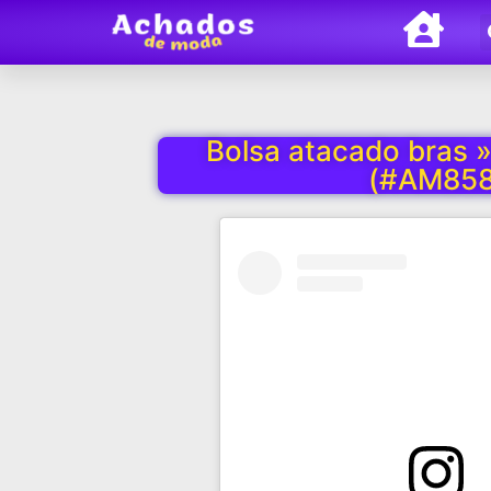
Bolsa atacado bras »
(#AM858