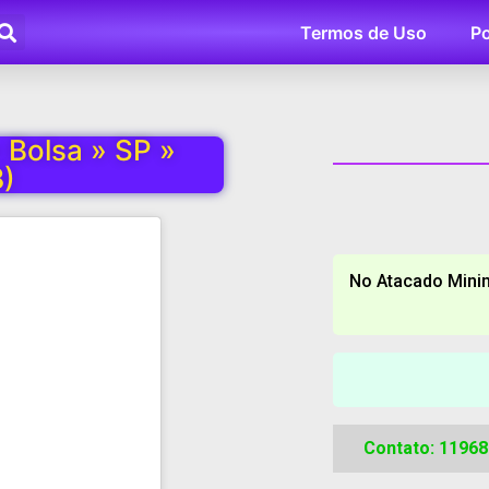
Termos de Uso
Po
 Bolsa » SP »
)
No Atacado Minim
Contato: 1196