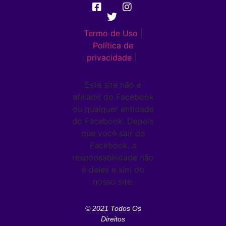
Termo de Uso
|
Política de
privacidade
|
Este site não é
afiliado do Facebook
ou qualquer entidade
do Facebook. Depois
que você sair do
Facebook, a
responsabilidade não
é deles e sim do
nosso site.
© 2021 Todos Os
Direitos