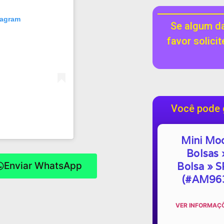
tagram
Se algum da
favor solici
Você pode 
Mini Mo
Bolsas 
Bolsa » S
Enviar WhatsApp
(#AM96
VER INFORMAÇÕ