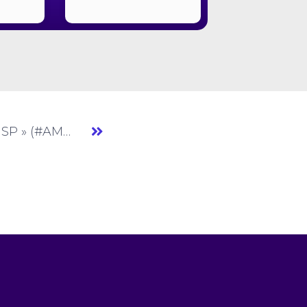
Santana Bolsas » Bolsa » SP » (#AM859)