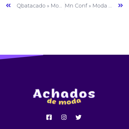
Qbatacado » Moda Feminina » SP » (#AM503)
Mn Conf » Moda Feminina » SP » (#AM505)