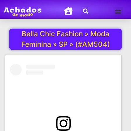
Termos de Uso
Política de Privacida
Bella Chic Fashion » Moda
Feminina » SP » (#AM504)