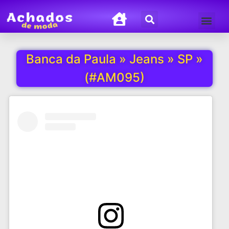
Termos de Uso
Política de Privacida
Banca da Paula » Jeans » SP »
(#AM095)