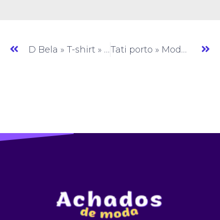
D Bela » T-shirt » SP » (#AM094)
Tati porto » Moda Feminina » SP » (#AM096)