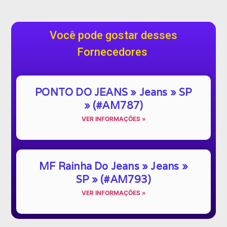
Você pode gostar desses
Fornecedores
PONTO DO JEANS » Jeans » SP
» (#AM787)
VER INFORMAÇÕES »
MF Rainha Do Jeans » Jeans »
SP » (#AM793)
VER INFORMAÇÕES »