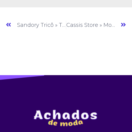
Sandory Tricô » Tricô » SP » (#AM071)
Cassis Store » Moda Feminina » SP » (#AM073)