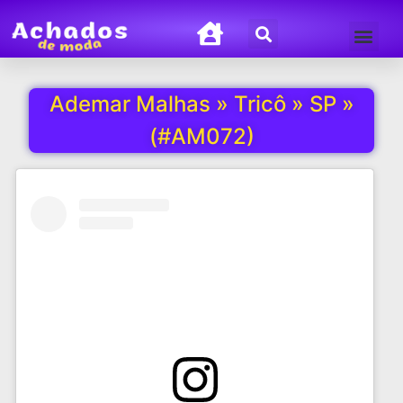
Termos de Uso
Política de Privacida
Ademar Malhas » Tricô » SP »
(#AM072)