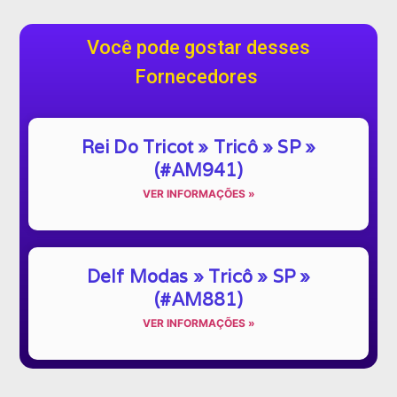
Você pode gostar desses
Fornecedores
Rei Do Tricot » Tricô » SP »
(#AM941)
VER INFORMAÇÕES »
Delf Modas » Tricô » SP »
(#AM881)
VER INFORMAÇÕES »