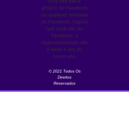
Este site não é
afiliado do Facebook
ou qualquer entidade
do Facebook. Depois
que você sair do
Facebook, a
responsabilidade não
é deles e sim do
nosso site.
© 2021 Todos Os
Direitos
Reservados