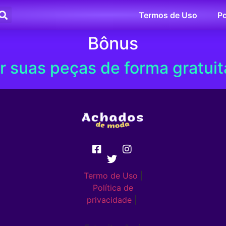
Termos de Uso
Po
Bônus
 suas peças de forma gratui
Termo de Uso
|
Política de
privacidade
|